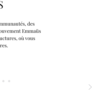
S
communautés, des
e Mouvement Emmaüs
uctures, où vous
res.