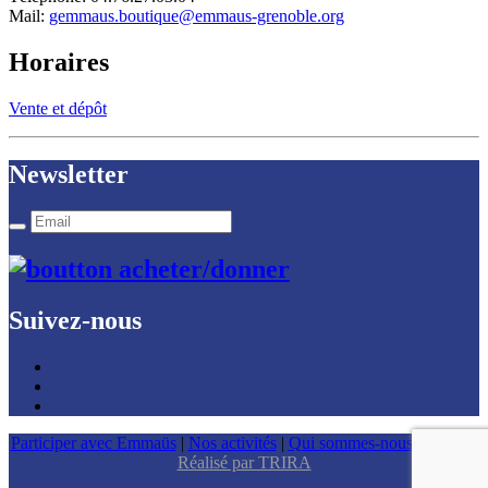
Mail:
gemmaus.boutique@emmaus-grenoble.org
Horaires
Vente et dépôt
Newsletter
Suivez-nous
Participer avec Emmaüs
|
Nos activités
|
Qui sommes-nous
|
Contact
Réalisé par TRIRA
--